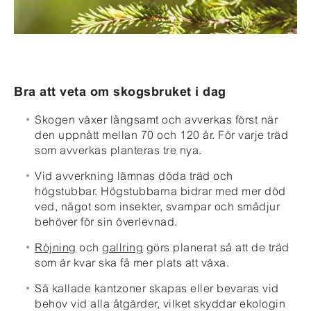
Bra att veta om sk
o
gsbruket i dag
Skogen växer långsamt och avverkas först när
den uppnått mellan 70 och 120 år. För varje träd
som avverkas planteras tre nya.
Vid avverkning lämnas döda träd och
högstubbar. Högstubbarna bidrar med mer död
ved, något som insekter, svampar och smådjur
behöver för sin överlevnad.
Röjning
och
gallring
görs planerat så att de träd
som är kvar ska få mer plats att växa.
Så kallade kantzoner skapas eller bevaras vid
behov vid alla åtgärder, vilket skyddar ekologin