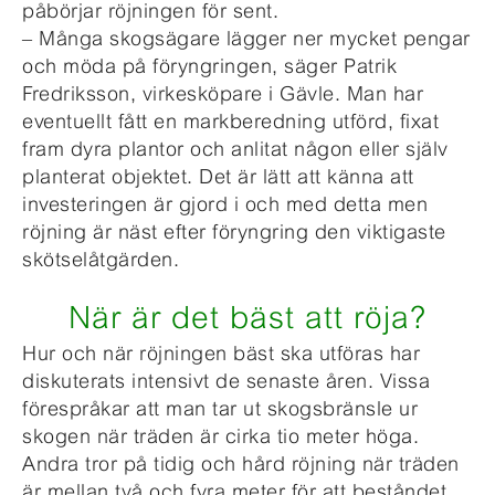
påbörjar röjningen för sent.
– Många skogsägare lägger ner mycket pengar
och möda på föryngringen, säger Patrik
Fredriksson, virkesköpare i Gävle. Man har
eventuellt fått en markberedning utförd, fixat
fram dyra plantor och anlitat någon eller själv
planterat objektet. Det är lätt att känna att
investeringen är gjord i och med detta men
röjning är näst efter föryngring den viktigaste
skötselåtgärden.
När är det bäst att röja?
Hur och när röjningen bäst ska utföras har
diskuterats intensivt de senaste åren. Vissa
förespråkar att man tar ut skogsbränsle ur
skogen när träden är cirka tio meter höga.
Andra tror på tidig och hård röjning när träden
är mellan två och fyra meter för att beståndet