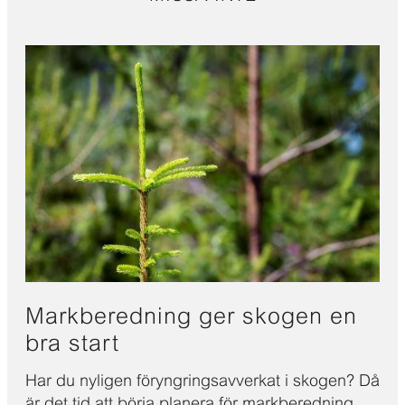
Markberedning ger skogen en
bra start
Har du nyligen föryngringsavverkat i skogen? Då
är det tid att börja planera för markberedning