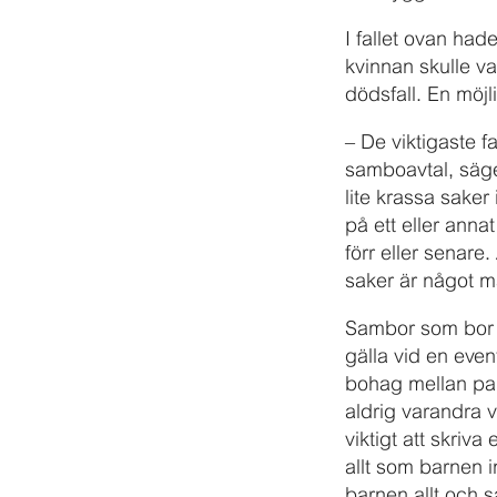
I fallet ovan ha
kvinnan skulle va
dödsfall. En möjli
– De viktigaste f
sambo­avtal, säge
lite krassa saker 
på ett eller anna
förr eller senare
saker är något ma
Sambor som bor p
gälla vid en even
bohag mellan par
aldrig varandra 
viktigt att skriv
allt som barnen in
barnen allt och 