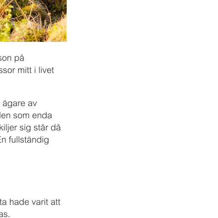
sson på
or mitt i livet
 ägare av
 den som enda
iljer sig står då
En fullständig
ta hade varit att
as.