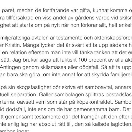
de paret, medan de fortfarande var gifta, kunnat komma 
ra tillförsäkrad en viss andel av gårdens värde vid skils
ghet att starta om på nytt när hon förlorar allt, helt enkel
amiljerättsliga avtalen är testa­mente och äktenskapsföror
r Kristin. Många tycker det är svårt att ta upp sådana h
i en relation eftersom man inte vill tänka tanken att det 
t sätt. Jag brukar säga att faktiskt 100 procent av alla ä
. Antingen genom skilsmässa eller dödsfall. Så att ta up
n bara ska göra, om inte annat för att skydda familjerel
å sin skogsfastighet bör skriva ett samboavtal, anna
tuell separation. Gäller sambolagen splittras bostadsfa
terna, oavsett vem som står på köpekontraktet. Sambor 
vid dödsfall, inte ens om de har gemensamma barn. Det 
a ett gemensamt testamente där det framgår att den efter
te enlig lag har absolut rätt till, den så kallade laglotte
sambon inget.