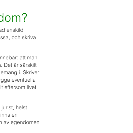
ndom?
ad enskild
ssa, och skriva
innebär: att man
 Det är särskilt
gemang i. Skriver
ygga eventuella
t eftersom livet
urist, helst
finns en
gen av egendomen