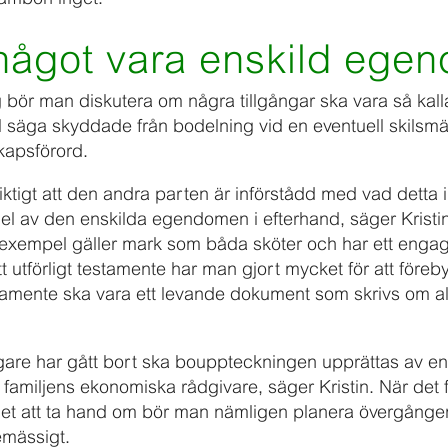
något vara enskild ege
g bör man diskutera om några tillgångar ska vara så kall
l säga skyddade från bodelning vid en eventuell skilsmä
skapsförord.
viktigt att den andra parten är införstådd med vad detta 
el av den enskilda egendomen i efter­hand, säger Kristin.
ll exempel gäller mark som båda sköter och har ett enga
 utförligt testamente har man gjort mycket för att föreb
estamente ska vara ett levande dokument som skrivs om all
re har gått bort ska bo­uppteckningen upprättas av en j
familjens ekonomiska rådgivare, säger Kristin. När det 
et att ta hand om bör man nämligen planera över­gån
temässigt.