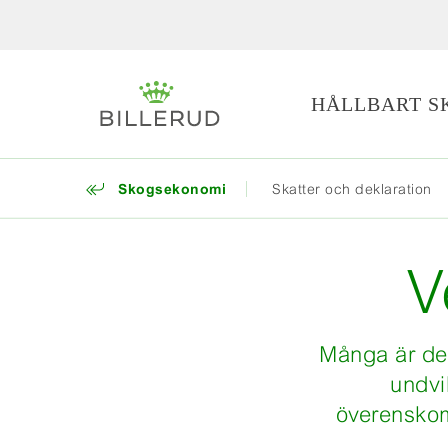
HÅLLBART S
Skogsekonomi
Skatter och deklaration
V
Många är de 
undvi
överenskom