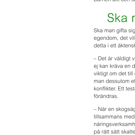
Ska 
Ska man gifta si
egendom, det vil
detta i ett äkten
– Det är väldigt 
ej kan kräva en d
viktigt om det ti
man dessutom ett
konflikter. Ett t
förändras.
– När en skogsäga
tillsammans med 
näringsverksamh
på rätt sätt skat