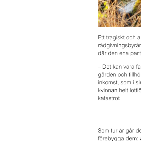
Ett tragiskt och a
rådgivningsbyrån 
där den ena parten
– Det kan vara 
gården och tillh
inkomst, som i sin
kvinnan helt lottl
katastrof.
Som tur är går de 
förebygga dem: a