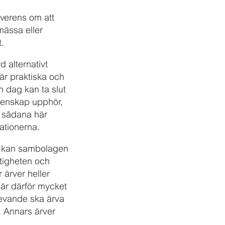
överens om att
mässa eller
t.
d alternativt
är praktiska och
en dag kan ta slut
kten­skap upphör,
p sådana här
ationerna.
rs kan sambolagen
stigheten och
ärver heller
är därför myck­et
levande ska ärva
n. Annars ärver