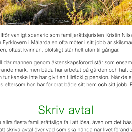
lltför vanligt scenario som familjerättsjuristen Kristin Nil
Fyrklövern i Mälardalen ofta möter i sitt jobb är skilsmäss
, oftast kvinnan, plötsligt står helt utan tillgångar.
fall där mannen genom äktenskapsförord står som ensam
örande mark, men båda har arbetat på gården och haft
 tur kanske inte har givit en tillräcklig pension. När de sk
ös eftersom hon har förlorat både sitt hem och sitt jobb. 
Skriv avtal
allra flesta familjerättsliga fall att lösa, även om det bäs
tt skriva avtal över vad som ska hända när livet förändr