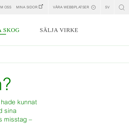
M OSS
MINA SIDOR
VÅRA WEBBPLATSER
SV
Billerud
English
A SKOG
SÄLJA VIRKE
n?
m hade kunnat
d sina
s misstag –