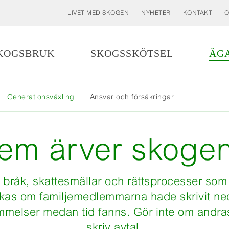
LIVET MED SKOGEN
NYHETER
KONTAKT
O
KOGSBRUK
SKOGSSKÖTSEL
ÄG
MER
Generationsväxling
Ansvar och försäkringar
MINDRE
em ärver skoge
bråk, skattesmällar och rättsprocesser so
kas om familjemedlemmarna hade skrivit ne
melser medan tid fanns. Gör inte om andra
skriv avtal.