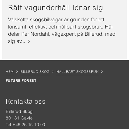
Rätt vägunderhåll lönar sig
Välskötta skogsbilvägar är grunden för ett
lönsamt, effektivt och hållbart skogsbruk. Här
delar Per Nordahl, vägexpert på Billerud, med
sig av...
HEM
BILLERUD SKOG
HÅLLBART SKOGSBRUK
FUTURE FOREST
Kontakta oss
Billerud Skog
801 81 Gävle
Tel +46 26 15 10 00