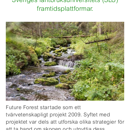
framtidsplattformar.
Future Forest startade som ett
tvärvetenskapligt projekt 2009. Syftet med
projektet var dels att utforska olika strategier för
att ta hand om skogen och utnyttja dess