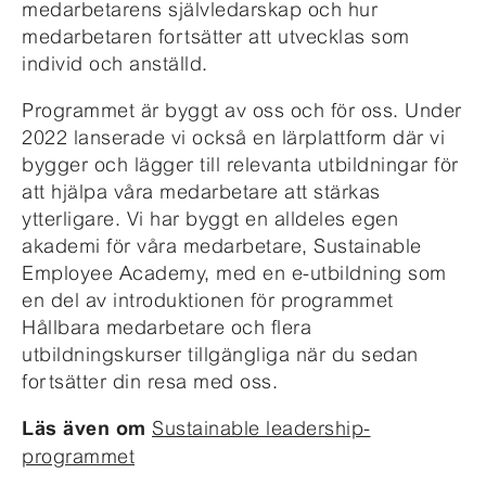
medarbetarens
självledarskap och hur
medarbetaren
fortsätter att utvecklas som
individ
och anställd.
Programmet är byggt av oss och för oss. Under
2022 lanserade vi också en
lärplattform
där vi
bygger och
l
ägger til
l relevanta utbildningar för
att hjälpa våra
medarbetare
att stärkas
ytterligare.
Vi har byggt
en
alldeles eg
en
akademi för våra medarbetare,
Sustainable
Employee
Academy, med en e-
utbildning
som
en del av introduktionen
för programmet
Hållbara medarbetare
och flera
utbildningskurser tillgängliga när du
sedan
fortsätter din resa med oss.
Sustainable leadership-
Läs även om
programmet