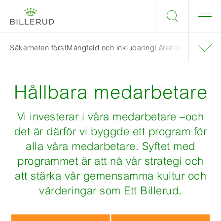
Säkerheten först
Mångfald och inkludering
Lärande och utveck
Hållbara medarbetare
Vi investerar i våra m
edarbetare
–
och
det är därför vi byggde ett program för
alla
våra medarbetare. Syftet med
programmet är att nå vår strategi och
att stärka vår
gemensamma
kultur och
värderingar som
Ett Billerud.