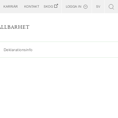
KARRIÄR
KONTAKT
SKOG
LOGGA IN
SV
English
Kund E-Portal
ÅLLBARHET
Web BonD
MER
Arena
Deklarationsinfo
MINDRE
Skogens Entreprenörswebb