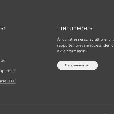
ar
Prenumerera
Är du intresserad av att prenu
rapporter, pressmeddelanden 
aktieinformation?
ter
Prenumerera här
rapporter
ase (EN)