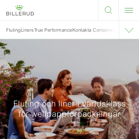
Fluting
Liners
True Performance
Kontakta Containerboard - Flut
Fluting och liner i världsklass
för wellpappförpackningar