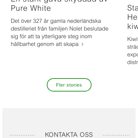
St
Pure White
He
Det över 327 år gamla nederländska
kiw
destilleriet från familjen Nolet beslutade
sig för att ta ytterligare steg inom
Kiwi
hållbarhet genom att skapa
strä
expo
dist
Fler stories
KONTAKTA OSS