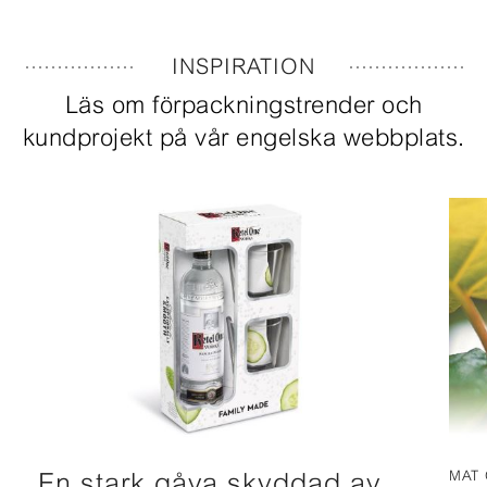
INSPIRATION
Läs om förpackningstrender och
kundprojekt på vår engelska webbplats.
En stark gåva skyddad av
MAT