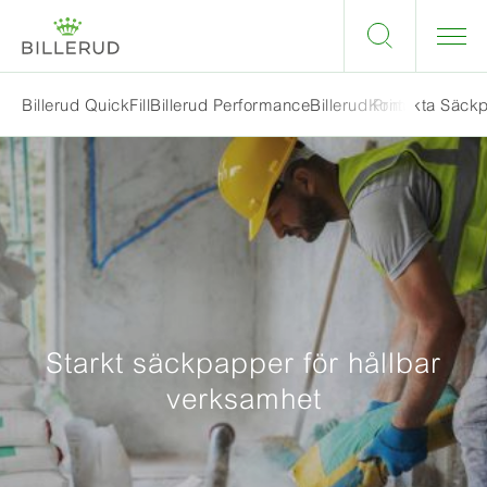
Kontakta Säck
Billerud QuickFill
Billerud Performance
Billerud Prime
Sack Lab
Starkt säckpapper för hållbar
verksamhet