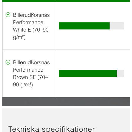
BillerudKorsnäs
Performance
White E (70–90
g/m²)
Vitt
töjbart
säckpapper
BillerudKorsnäs
för
tillämpningar
Performance
med
Brown SE (70–
extrema
90 g/m²)
krav
Brunt
på
delvis
styrka
töjbart
och
säckpapper
utseende.
för
mycket
BillerudKorsnäs
Tekniska specifikationer
höga
Performance