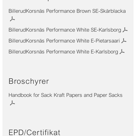
White E
krav
specifikation
på
BillerudKorsnäs Performance Brown SE-Skärblacka
styrka
BillerudKorsnäs
BillerudKorsnäs Performance White SE-Karlsborg
Performance
Brown SE
BillerudKorsnäs Performance White E-Pietarsaari
specifikation
BillerudKorsnäs Performance White E-Karlsborg
Broschyrer
Handbook for Sack Kraft Papers and Paper Sacks
EPD/Certifikat