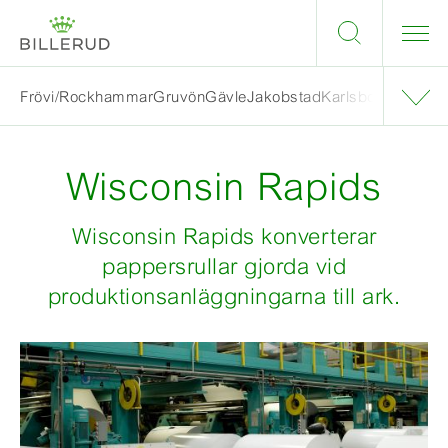
Frövi/Rockhammar
Gruvön
Gävle
Jakobstad
Karlsborg
Skärbla
Wisconsin Rapids
Wisconsin Rapids konverterar
pappersrullar gjorda vid
produktionsanläggningarna till ark.