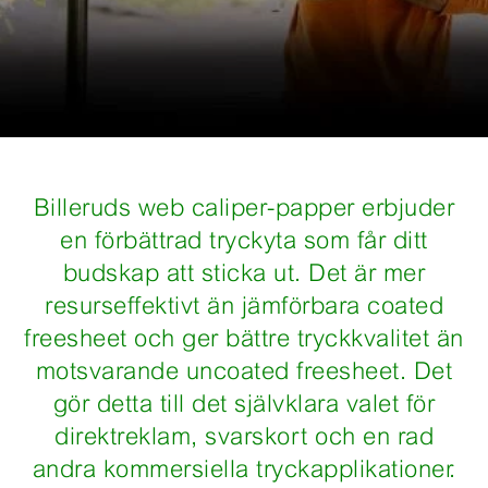
Billeruds web caliper-papper erbjuder
en förbättrad tryckyta som får ditt
budskap att sticka ut. Det är mer
resurseffektivt än jämförbara coated
freesheet och ger bättre tryckkvalitet än
motsvarande uncoated freesheet. Det
gör detta till det självklara valet för
direktreklam, svarskort och en rad
andra kommersiella tryckapplikationer.