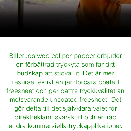
Billeruds web caliper-papper erbjuder
en förbättrad tryckyta som får ditt
budskap att sticka ut. Det är mer
resurseffektivt än jämförbara coated
freesheet och ger bättre tryckkvalitet än
motsvarande uncoated freesheet. Det
gör detta till det självklara valet för
direktreklam, svarskort och en rad
andra kommersiella tryckapplikationer.