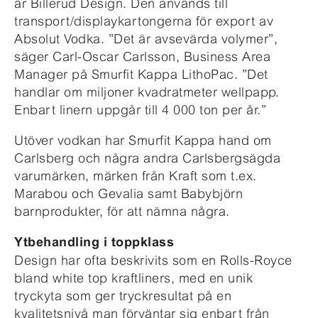
är Billerud Design. Den används till
transport/displaykartongerna för export av
Absolut Vodka. ”Det är avsevärda volymer”,
säger Carl-Oscar Carlsson, Business Area
Manager på Smurfit Kappa LithoPac. ”Det
handlar om miljoner kvadratmeter wellpapp.
Enbart linern uppgår till 4 000 ton per år.”
Utöver vodkan har Smurfit Kappa hand om
Carlsberg och några andra Carlsbergsägda
varumärken, märken från Kraft som t.ex.
Marabou och Gevalia samt Babybjörn
barnprodukter, för att nämna några.
Ytbehandling i toppklass
Design har ofta beskrivits som en Rolls-Royce
bland white top kraftliners, med en unik
tryckyta som ger tryckresultat på en
kvalitetsnivå man förväntar sig enbart från