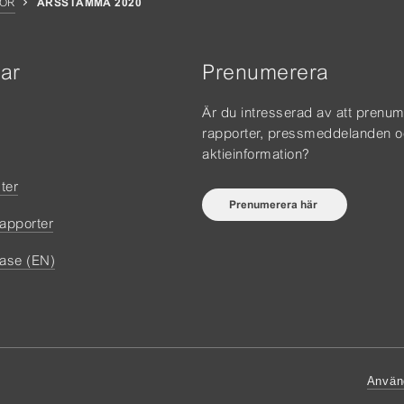
OR
ÅRSSTÄMMA 2020
ar
Prenumerera
Är du intresserad av att prenu
rapporter, pressmeddelanden 
aktieinformation?
ter
Prenumerera här
rapporter
ase (EN)
Använd