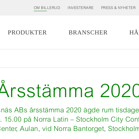
OM BILLERUD
INVESTERARE
PRESS & NYHETER
PRODUKTER
BRANSCHER
HÅ
MER
MINDRE
Årsstämma 202
rsnäs ABs årsstämma 2020 ägde rum tisdage
. 15.00 på Norra Latin – Stockholm City Co
enter, Aulan, vid Norra Bantorget, Stockhol