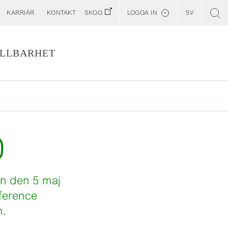
KARRIÄR
KONTAKT
SKOG
LOGGA IN
SV
English
Kund E-Portal
LLBARHET
Web BonD
Arena
Skogens Entreprenörswebb
0
n den 5 maj
nference
m.