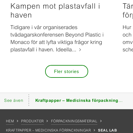
Kampen mot plastavfall i
Tä
haven
fö
Tidigare i vår organiserades
Hur 
tvådagarskonferensen Beyond Plastic i
och 
Monaco för att lyfta viktiga frågor kring
omvä
plastavfall i haven. Ideella...
sche
Fler stories
See även
Kraftpapper – Medicinska förpackningar
– 
HEM
PRODUKTER
FÖRPACKNINGSMATERIAL
KRAFTPAPPER – MEDICINSKA FÖRPACKNINGAR
SEAL LAB