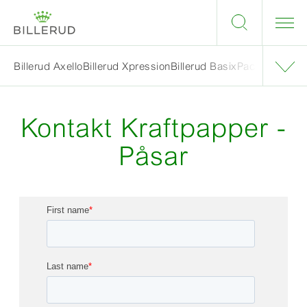
Billerud Axello
Billerud Xpression
Billerud Basix
Packaging De
Kontakt Kraftpapper -
Påsar