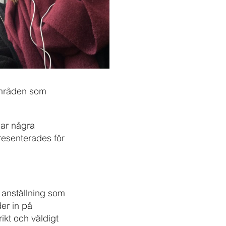
områden som
har några
presenterades för
n anställning som
er in på
ikt och väldigt