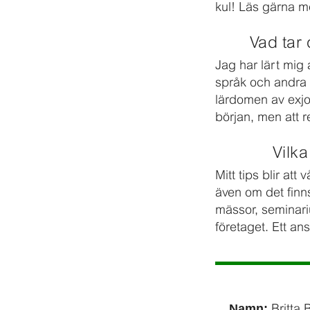
kul! Läs gärna me
Vad tar
Jag har lärt mig
språk och andra t
lärdomen av exjob
början, men att r
Vilka
Mitt tips blir at
även om det finn
mässor, seminari
företaget. Ett ans
Britta 
Namn: