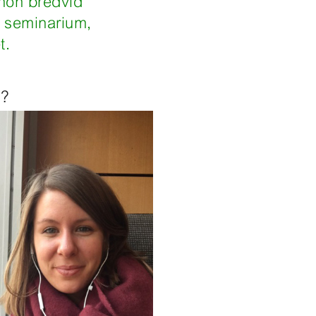
 hon bredvid
t seminarium,
t.
d?