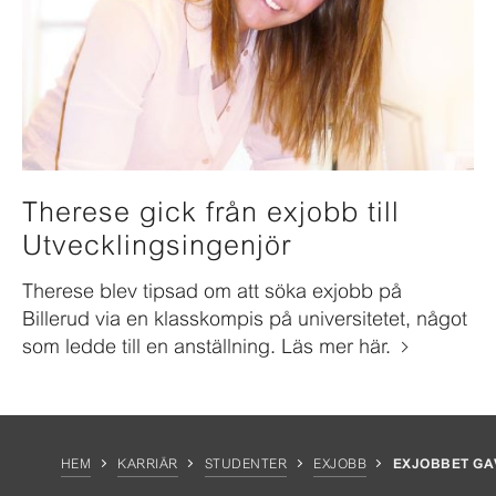
Therese gick från exjobb till
Utvecklingsingenjör
Therese blev tipsad om att söka exjobb på
Billerud via en klasskompis på universitetet, något
som ledde till en anställning. Läs mer här.
HEM
KARRIÄR
STUDENTER
EXJOBB
EXJOBBET GAV