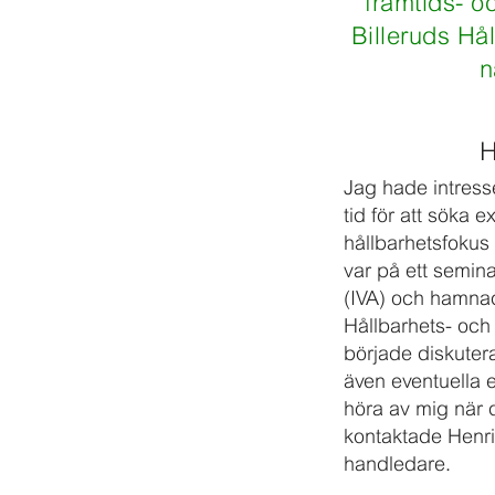
framtids- o
Billeruds Hå
n
H
Jag hade intresse
tid för att söka e
hållbarhetsfokus 
var på ett semin
(IVA) och hamna
Hållbarhets- och
började diskutera
även eventuella e
höra av mig när d
kontaktade Henr
handledare.