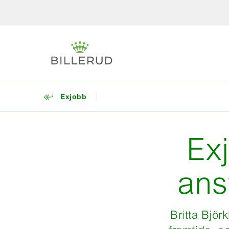
Exjobb
Ex
ans
Britta Björ