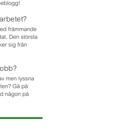
neeblogg!
arbetet?
r med främmande
tat. Den största
ker sig från
xjobb?
e av men lyssna
itten? Gå på
ed någon på