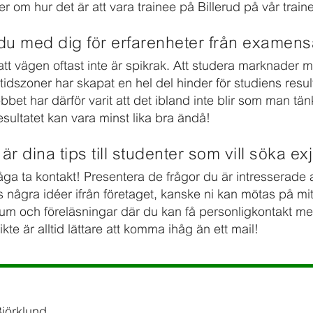
r om hur det är att vara trainee på Billerud på vår trai
 du med dig för erfarenheter från examens
 att vägen oftast inte är spikrak. Att studera marknade
idszoner har skapat en hel del hinder för studiens resul
bet har därför varit att det ibland inte blir som man tän
esultatet kan vara minst lika bra ändå!
 är dina tips till studenter som vill söka e
t våga ta kontakt! Presentera de frågor du är intresserad
s några idéer ifrån företaget, kanske ni kan mötas på m
um och föreläsningar där du kan få personligkontakt m
ikte är alltid lättare att komma ihåg än ett mail!
Björklund