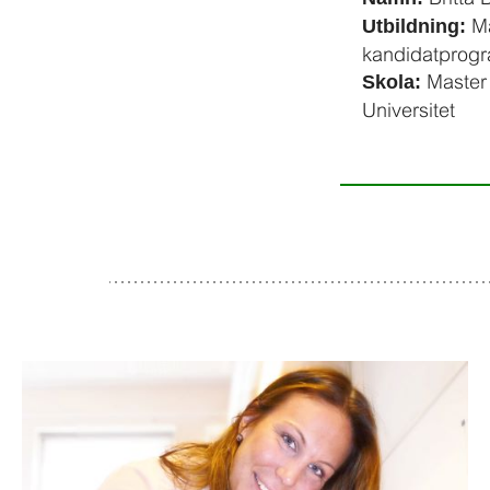
Ma
Utbildning:
kandidatprog
Master 
Skola:
Universitet