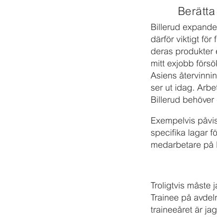
Berätta
Billerud expander
därför viktigt fö
deras produkter 
mitt exjobb försö
Asiens återvinni
ser ut idag. Arb
Billerud behöver 
Exempelvis påvis
specifika lagar f
medarbetare på B
Troligtvis måste 
Trainee på avde
traineeåret är ja