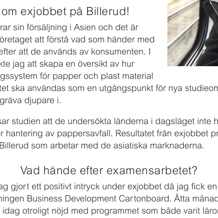
 om exjobbet på Billerud!
ar sin försäljning i Asien och det är
r företaget att förstå vad som händer med
efter att de används av konsumenten. I
kte jag att skapa en översikt av hur
ngssystem för papper och plast material
etet ska användas som en utgångspunkt för nya studie
gräva djupare i.
ar studien att de undersökta länderna i dagsläget inte 
ör hantering av pappersavfall. Resultatet från exjobbet 
illerud som arbetar med de asiatiska marknaderna.
Vad hände efter examensarbetet?
jag gjort ett positivt intryck under exjobbet då jag fick e
lningen Business Development Cartonboard. Åtta månad
g idag otroligt nöjd med programmet som både varit läror