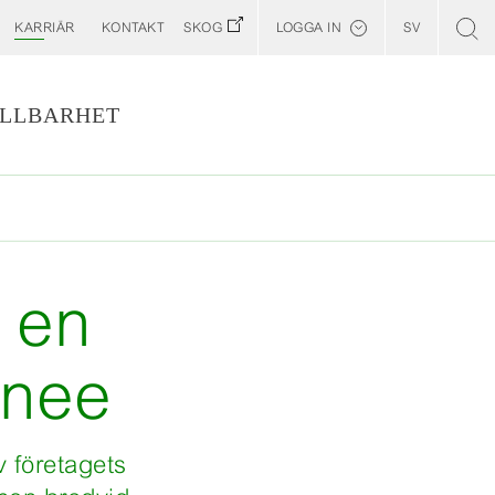
KARRIÄR
KONTAKT
SKOG
LOGGA IN
SV
English
Kund E-Portal
LLBARHET
Web BonD
Arena
Skogens Entreprenörswebb
 en
inee
v företagets