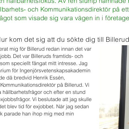
ch hållbarhetsfokus. Av ren slump hamnade
llbarhets- och Kommunikationsdirektör på et
ågot som visade sig vara vägen in i företage
ur kom det sig att du sökte dig till Billeru
rat mig för Billerud redan innan det var
xjobb. Det var Billeruds framtids- och
som speciellt fångat mitt intresse. Jag
arium för Ingenjörsvetenskapsakademin
de då bredvid Henrik Essén,
 Kommunikationsdirektör på Billerud. Vi
 hållbarhetsfrågor och efter en stund
xjobbsfrågor. Vi beslutade att jag skulle
et blev tid för exjobbet. När jag sedan
ik parade han ihop mig med min